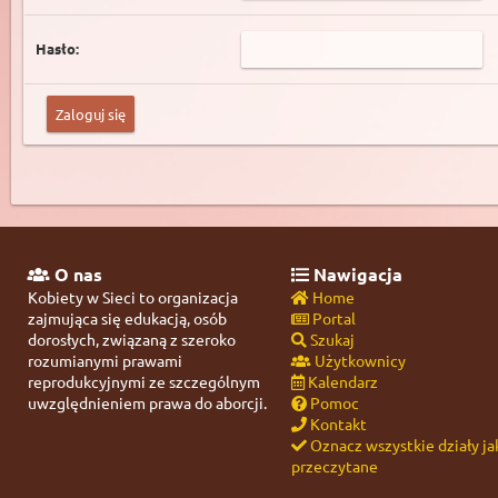
Hasło:
O nas
Nawigacja
Kobiety w Sieci to organizacja
Home
zajmująca się edukacją, osób
Portal
dorosłych, związaną z szeroko
Szukaj
rozumianymi prawami
Użytkownicy
reprodukcyjnymi ze szczególnym
Kalendarz
uwzględnieniem prawa do aborcji.
Pomoc
Kontakt
Oznacz wszystkie działy ja
przeczytane