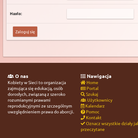
Hasło:
O nas
Nawigacja
Kobiety w Sieci to organizacja
Home
zajmująca się edukacją, osób
Portal
dorosłych, związaną z szeroko
Szukaj
rozumianymi prawami
Użytkownicy
reprodukcyjnymi ze szczególnym
Kalendarz
uwzględnieniem prawa do aborcji.
Pomoc
Kontakt
Oznacz wszystkie działy ja
przeczytane