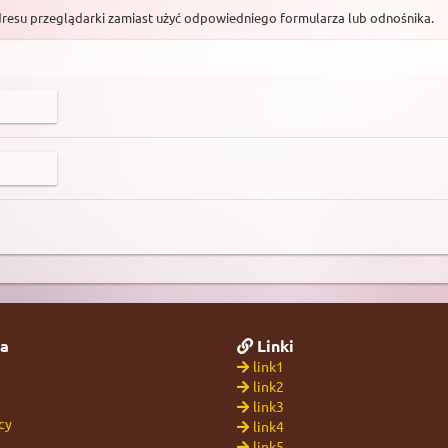
dresu przeglądarki zamiast użyć odpowiedniego formularza lub odnośnika.
a
Linki
link1
link2
link3
cy
link4
link5