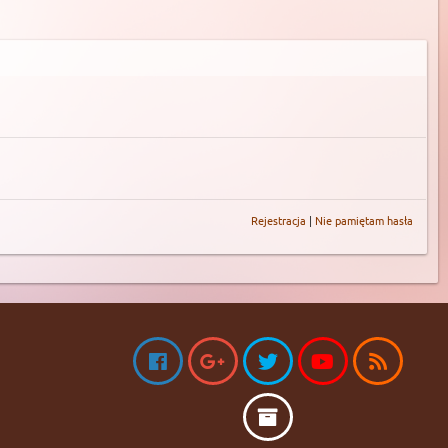
Rejestracja
|
Nie pamiętam hasła