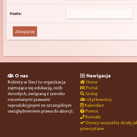
Hasło:
O nas
Nawigacja
Kobiety w Sieci to organizacja
Home
zajmująca się edukacją, osób
Portal
dorosłych, związaną z szeroko
Szukaj
rozumianymi prawami
Użytkownicy
reprodukcyjnymi ze szczególnym
Kalendarz
uwzględnieniem prawa do aborcji.
Pomoc
Kontakt
Oznacz wszystkie działy ja
przeczytane