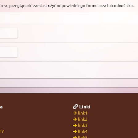
dresu przeglądarki zamiast użyć odpowiedniego formularza lub odnośnika.
a
Linki
link1
link2
link3
cy
link4
link5