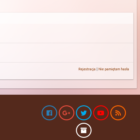
Rejestracja
|
Nie pamiętam hasła