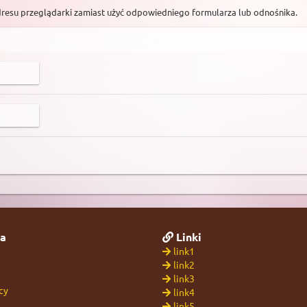
dresu przeglądarki zamiast użyć odpowiedniego formularza lub odnośnika.
a
Linki
link1
link2
link3
cy
link4
link5