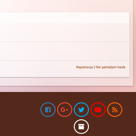
Rejestracja
|
Nie pamiętam hasła