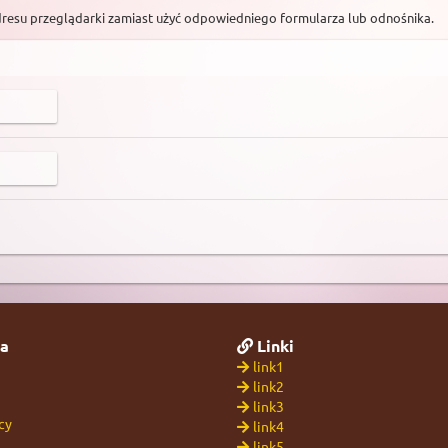
dresu przeglądarki zamiast użyć odpowiedniego formularza lub odnośnika.
a
Linki
link1
link2
link3
cy
link4
link5