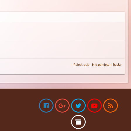
Rejestracja
|
Nie pamiętam hasła