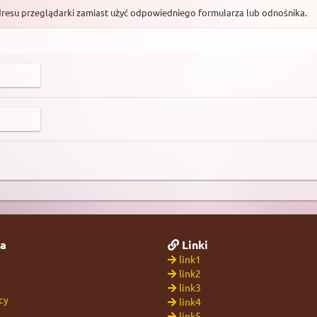
dresu przeglądarki zamiast użyć odpowiedniego formularza lub odnośnika.
a
Linki
link1
link2
link3
cy
link4
link5