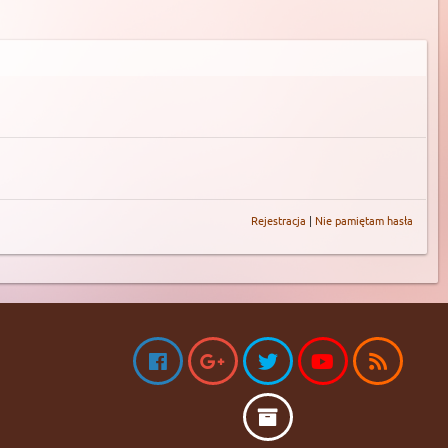
Rejestracja
|
Nie pamiętam hasła