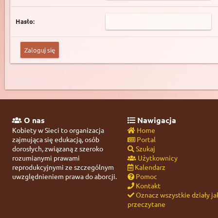
Hasło:
O nas
Nawigacja
Kobiety w Sieci to organizacja
Home
zajmująca się edukacją, osób
Portal
dorosłych, związaną z szeroko
Szukaj
rozumianymi prawami
Użytkownicy
reprodukcyjnymi ze szczególnym
Kalendarz
uwzględnieniem prawa do aborcji.
Pomoc
Kontakt
Oznacz wszystkie działy ja
przeczytane