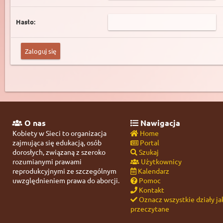
Hasło:
O nas
Nawigacja
Kobiety w Sieci to organizacja
Home
zajmująca się edukacją, osób
Portal
dorosłych, związaną z szeroko
Szukaj
rozumianymi prawami
Użytkownicy
reprodukcyjnymi ze szczególnym
Kalendarz
uwzględnieniem prawa do aborcji.
Pomoc
Kontakt
Oznacz wszystkie działy ja
przeczytane