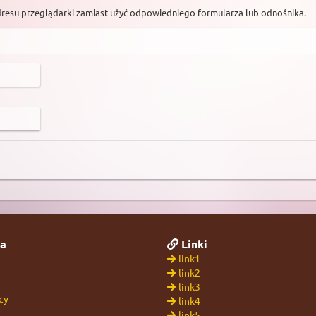
dresu przeglądarki zamiast użyć odpowiedniego formularza lub odnośnika.
a
Linki
link1
link2
link3
cy
link4
link5