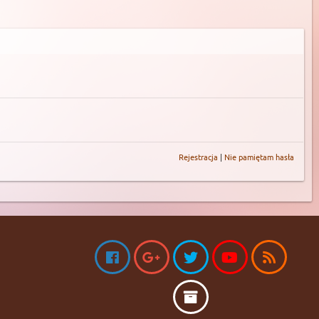
Rejestracja
|
Nie pamiętam hasła