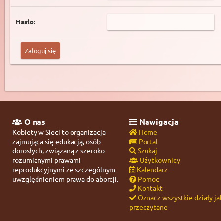
Hasło:
O nas
Nawigacja
Kobiety w Sieci to organizacja
Home
zajmująca się edukacją, osób
Portal
dorosłych, związaną z szeroko
Szukaj
rozumianymi prawami
Użytkownicy
reprodukcyjnymi ze szczególnym
Kalendarz
uwzględnieniem prawa do aborcji.
Pomoc
Kontakt
Oznacz wszystkie działy ja
przeczytane