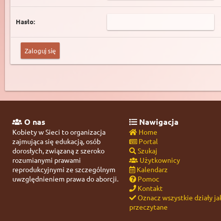
Hasło:
O nas
Nawigacja
Kobiety w Sieci to organizacja
Home
zajmująca się edukacją, osób
Portal
dorosłych, związaną z szeroko
Szukaj
rozumianymi prawami
Użytkownicy
reprodukcyjnymi ze szczególnym
Kalendarz
uwzględnieniem prawa do aborcji.
Pomoc
Kontakt
Oznacz wszystkie działy ja
przeczytane