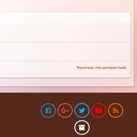
Rejestracja
|
Nie pamiętam hasła