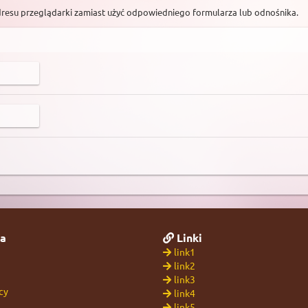
dresu przeglądarki zamiast użyć odpowiedniego formularza lub odnośnika.
a
Linki
link1
link2
link3
cy
link4
link5