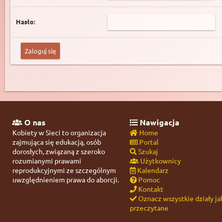
Hasło:
O nas
Nawigacja
Kobiety w Sieci to organizacja
Home
zajmująca się edukacją, osób
Portal
dorosłych, związaną z szeroko
Szukaj
rozumianymi prawami
Użytkownicy
reprodukcyjnymi ze szczególnym
Kalendarz
uwzględnieniem prawa do aborcji.
Pomoc
Kontakt
Oznacz wszystkie działy ja
przeczytane