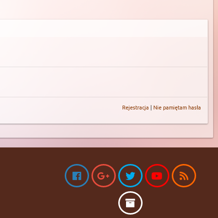
Rejestracja
|
Nie pamiętam hasła