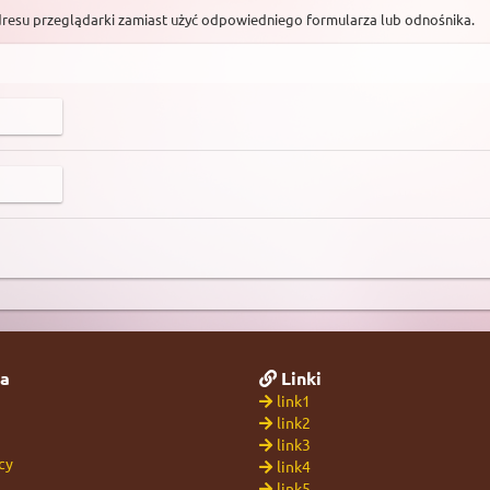
dresu przeglądarki zamiast użyć odpowiedniego formularza lub odnośnika.
a
Linki
link1
link2
link3
cy
link4
link5