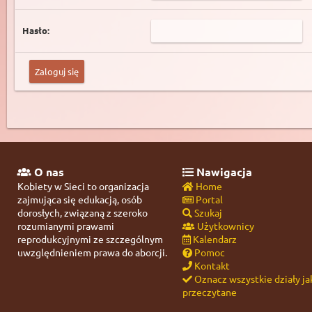
Hasło:
O nas
Nawigacja
Kobiety w Sieci to organizacja
Home
zajmująca się edukacją, osób
Portal
dorosłych, związaną z szeroko
Szukaj
rozumianymi prawami
Użytkownicy
reprodukcyjnymi ze szczególnym
Kalendarz
uwzględnieniem prawa do aborcji.
Pomoc
Kontakt
Oznacz wszystkie działy ja
przeczytane