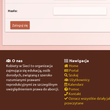
Hasło:
O nas
Nawigacja
Kobiety w Sieci to organizacja
Home
zajmująca się edukacją, osób
Portal
dorosłych, związaną z szeroko
Szukaj
rozumianymi prawami
Użytkownicy
reprodukcyjnymi ze szczególnym
Kalendarz
uwzględnieniem prawa do aborcji.
Pomoc
Kontakt
Oznacz wszystkie działy ja
przeczytane