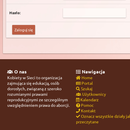
Hasło:
O nas
Nawigacja
Kobiety w Sieci to organizacja
Home
zajmująca się edukacją, osób
Portal
dorosłych, związaną z szeroko
Szukaj
rozumianymi prawami
Użytkownicy
reprodukcyjnymi ze szczególnym
Kalendarz
uwzględnieniem prawa do aborcji.
Pomoc
Kontakt
Oznacz wszystkie działy ja
przeczytane