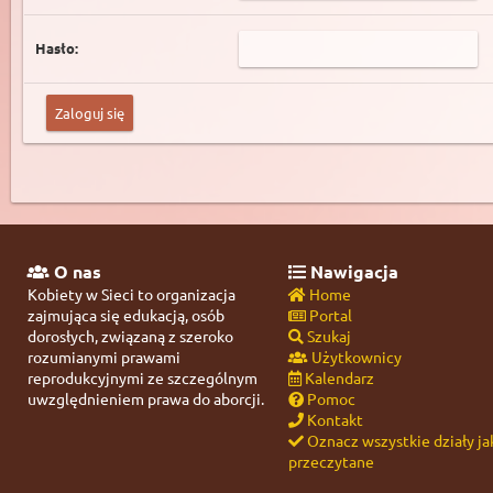
Hasło:
O nas
Nawigacja
Kobiety w Sieci to organizacja
Home
zajmująca się edukacją, osób
Portal
dorosłych, związaną z szeroko
Szukaj
rozumianymi prawami
Użytkownicy
reprodukcyjnymi ze szczególnym
Kalendarz
uwzględnieniem prawa do aborcji.
Pomoc
Kontakt
Oznacz wszystkie działy ja
przeczytane