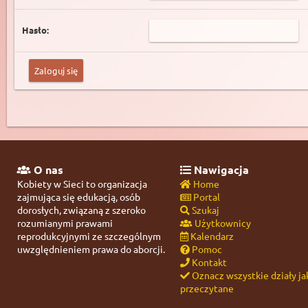
Hasło:
O nas
Nawigacja
Kobiety w Sieci to organizacja
Home
zajmująca się edukacją, osób
Portal
dorosłych, związaną z szeroko
Szukaj
rozumianymi prawami
Użytkownicy
reprodukcyjnymi ze szczególnym
Kalendarz
uwzględnieniem prawa do aborcji.
Pomoc
Kontakt
Oznacz wszystkie działy ja
przeczytane