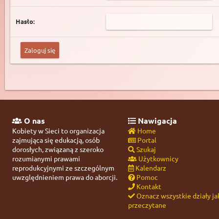
Hasło:
O nas
Nawigacja
Kobiety w Sieci to organizacja
Home
zajmująca się edukacją, osób
Portal
dorosłych, związaną z szeroko
Szukaj
rozumianymi prawami
Użytkownicy
reprodukcyjnymi ze szczególnym
Kalendarz
uwzględnieniem prawa do aborcji.
Pomoc
Kontakt
Oznacz wszystkie działy ja
przeczytane