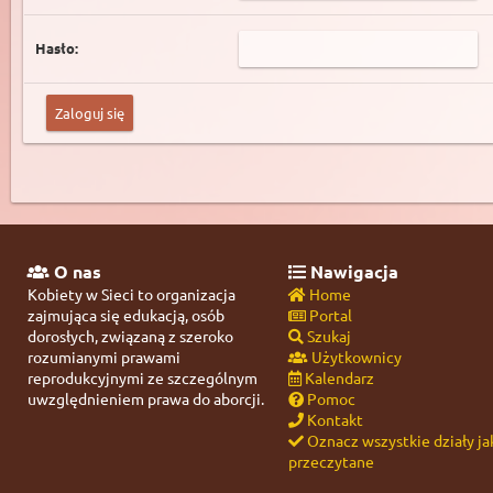
Hasło:
O nas
Nawigacja
Kobiety w Sieci to organizacja
Home
zajmująca się edukacją, osób
Portal
dorosłych, związaną z szeroko
Szukaj
rozumianymi prawami
Użytkownicy
reprodukcyjnymi ze szczególnym
Kalendarz
uwzględnieniem prawa do aborcji.
Pomoc
Kontakt
Oznacz wszystkie działy ja
przeczytane