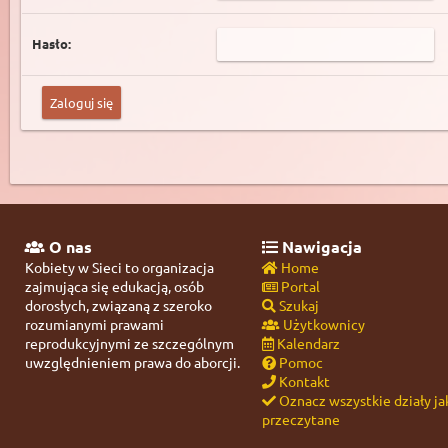
Hasło:
O nas
Nawigacja
Kobiety w Sieci to organizacja
Home
zajmująca się edukacją, osób
Portal
dorosłych, związaną z szeroko
Szukaj
rozumianymi prawami
Użytkownicy
reprodukcyjnymi ze szczególnym
Kalendarz
uwzględnieniem prawa do aborcji.
Pomoc
Kontakt
Oznacz wszystkie działy ja
przeczytane