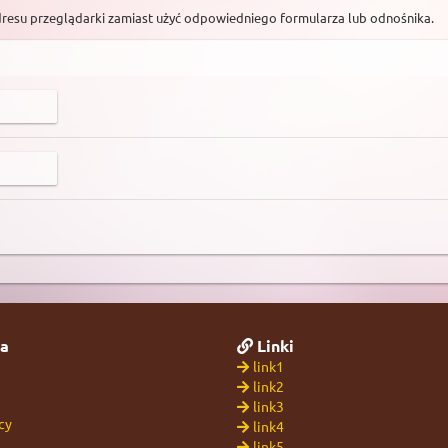
dresu przeglądarki zamiast użyć odpowiedniego formularza lub odnośnika.
a
Linki
link1
link2
link3
cy
link4
link5