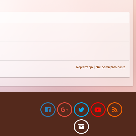
Rejestracja
|
Nie pamiętam hasła