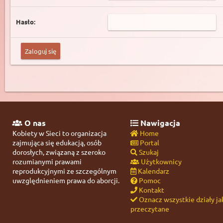
Hasło:
O nas
Nawigacja
Kobiety w Sieci to organizacja
Home
zajmująca się edukacją, osób
Portal
dorosłych, związaną z szeroko
Szukaj
rozumianymi prawami
Użytkownicy
reprodukcyjnymi ze szczególnym
Kalendarz
uwzględnieniem prawa do aborcji.
Pomoc
Kontakt
Oznacz wszystkie działy ja
przeczytane