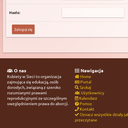
Hasło:
O nas
Nawigacja
Kobiety w Sieci to organizacja
Home
zajmująca się edukacją, osób
Portal
dorosłych, związaną z szeroko
Szukaj
rozumianymi prawami
Użytkownicy
reprodukcyjnymi ze szczególnym
Kalendarz
uwzględnieniem prawa do aborcji.
Pomoc
Kontakt
Oznacz wszystkie działy ja
przeczytane