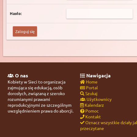
Hasło:
O nas
Nawigacja
Kobiety w Sieci to organizacja
Home
zajmująca się edukacją, osób
Portal
dorosłych, związaną z szeroko
Szukaj
rozumianymi prawami
Użytkownicy
reprodukcyjnymi ze szczególnym
Kalendarz
uwzględnieniem prawa do aborcji.
Pomoc
Kontakt
Oznacz wszystkie działy ja
przeczytane