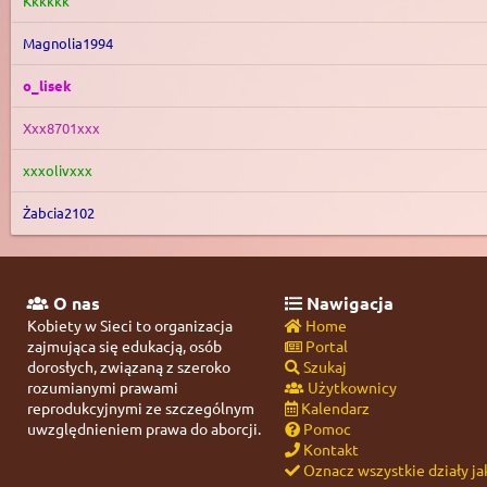
Kkkkkk
Magnolia1994
o_lisek
Xxx8701xxx
xxxolivxxx
Żabcia2102
O nas
Nawigacja
Kobiety w Sieci to organizacja
Home
zajmująca się edukacją, osób
Portal
dorosłych, związaną z szeroko
Szukaj
rozumianymi prawami
Użytkownicy
reprodukcyjnymi ze szczególnym
Kalendarz
uwzględnieniem prawa do aborcji.
Pomoc
Kontakt
Oznacz wszystkie działy ja