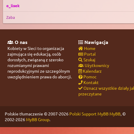
o_lisek
Zaba
O nas
Nawigacja
Kobiety w Sieci to organizacja
Home
zajmująca się edukacją, osób
Portal
dorosłych, związaną z szeroko
Szukaj
rozumianymi prawami
Użytkownicy
reprodukcyjnymi ze szczególnym
Kalendarz
uwzględnieniem prawa do aborcji.
Pomoc
Kontakt
Oznacz wszystkie działy ja
przeczytane
Polskie tłumaczenie © 2007-2026
Polski Support MyBB
MyBB
, ©
2002-2026
MyBB Group
.