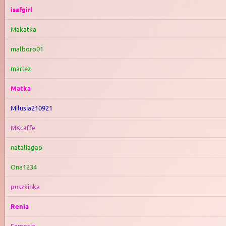
isafgirl
Makatka
malboro01
marlez
Matka
Milusia210921
MKcaffe
nataliagap
Ona1234
puszkinka
Renia
Samosia