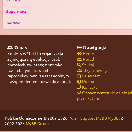
Supernova
Teofano
O nas
Nawigacja
Kobiety w Sieci to organizacja
Home
zajmująca się edukacją, osób
Portal
dorosłych, związaną z szeroko
Szukaj
rozumianymi prawami
Użytkownicy
reprodukcyjnymi ze szczególnym
Kalendarz
uwzględnieniem prawa do aborcji.
Pomoc
Kontakt
Oznacz wszystkie działy ja
przeczytane
Polskie tłumaczenie © 2007-2026
Polski Support MyBB
MyBB
, ©
2002-2026
MyBB Group
.