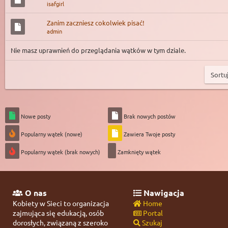
isafgirl
Zanim zaczniesz cokolwiek pisać!
admin
Nie masz uprawnień do przeglądania wątków w tym dziale.
Nowe posty
Brak nowych postów
Popularny wątek (nowe)
Zawiera Twoje posty
Popularny wątek (brak nowych)
Zamknięty wątek
O nas
Nawigacja
Kobiety w Sieci to organizacja
Home
zajmująca się edukacją, osób
Portal
dorosłych, związaną z szeroko
Szukaj