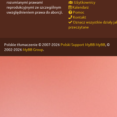
rozumianymi prawami
Użytkownicy
reprodukcyjnymi ze szczególnym
Kalendarz
uwzględnieniem prawa do aborcji.
Pomoc
Kontakt
Oznacz wszystkie działy ja
przeczytane
Polskie tłumaczenie © 2007-2026
Polski Support MyBB
MyBB
, ©
2002-2026
MyBB Group
.