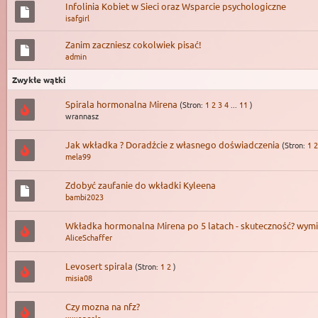
Infolinia Kobiet w Sieci oraz Wsparcie psychologiczne
isafgirl
Zanim zaczniesz cokolwiek pisać!
admin
Zwykłe wątki
Spirala hormonalna Mirena
(Stron:
1
2
3
4
...
11
)
wrannasz
Jak wkładka ? Doradźcie z własnego doświadczenia
(Stron:
1
2
mela99
Zdobyć zaufanie do wkładki Kyleena
bambi2023
Wkładka hormonalna Mirena po 5 latach - skuteczność? wym
AliceSchaffer
Levosert spirala
(Stron:
1
2
)
misia08
Czy mozna na nfz?