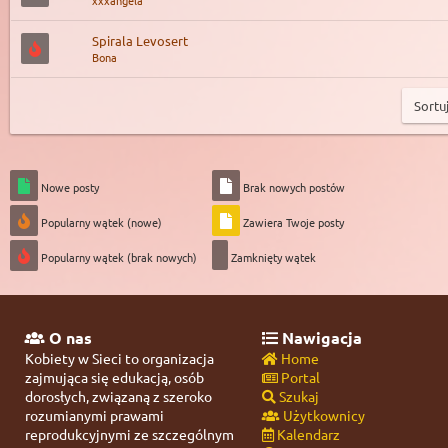
xxxangela
Spirala Levosert
Bona
Nowe posty
Brak nowych postów
Popularny wątek (nowe)
Zawiera Twoje posty
Popularny wątek (brak nowych)
Zamknięty wątek
O nas
Nawigacja
Kobiety w Sieci to organizacja
Home
zajmująca się edukacją, osób
Portal
dorosłych, związaną z szeroko
Szukaj
rozumianymi prawami
Użytkownicy
reprodukcyjnymi ze szczególnym
Kalendarz