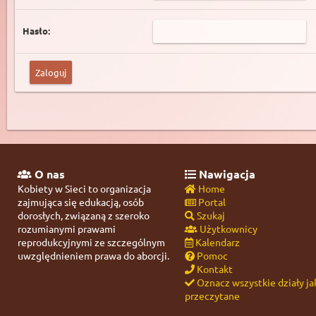
Hasło:
O nas
Nawigacja
Kobiety w Sieci to organizacja
Home
zajmująca się edukacją, osób
Portal
dorosłych, związaną z szeroko
Szukaj
rozumianymi prawami
Użytkownicy
reprodukcyjnymi ze szczególnym
Kalendarz
uwzględnieniem prawa do aborcji.
Pomoc
Kontakt
Oznacz wszystkie działy ja
przeczytane