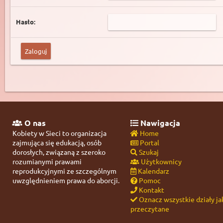
Hasło:
O nas
Nawigacja
Kobiety w Sieci to organizacja
Home
zajmująca się edukacją, osób
Portal
dorosłych, związaną z szeroko
Szukaj
rozumianymi prawami
Użytkownicy
reprodukcyjnymi ze szczególnym
Kalendarz
uwzględnieniem prawa do aborcji.
Pomoc
Kontakt
Oznacz wszystkie działy ja
przeczytane