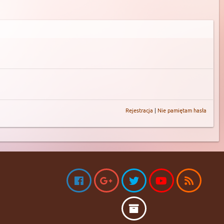
Rejestracja
|
Nie pamiętam hasła