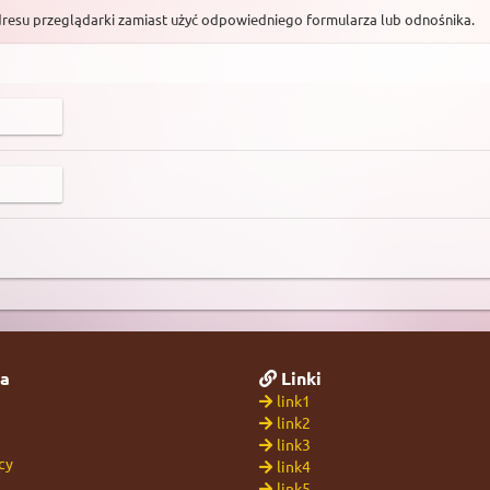
dresu przeglądarki zamiast użyć odpowiedniego formularza lub odnośnika.
a
Linki
link1
link2
link3
cy
link4
link5