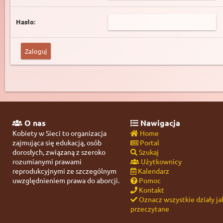
Hasło:
O nas
Nawigacja
Kobiety w Sieci to organizacja
Home
zajmująca się edukacją, osób
Portal
dorosłych, związaną z szeroko
Szukaj
rozumianymi prawami
Użytkownicy
reprodukcyjnymi ze szczególnym
Kalendarz
uwzględnieniem prawa do aborcji.
Pomoc
Kontakt
Oznacz wszystkie działy ja
przeczytane