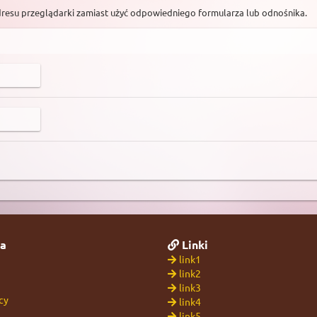
dresu przeglądarki zamiast użyć odpowiedniego formularza lub odnośnika.
a
Linki
link1
link2
link3
cy
link4
link5