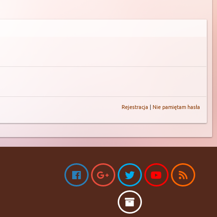
Rejestracja
|
Nie pamiętam hasła