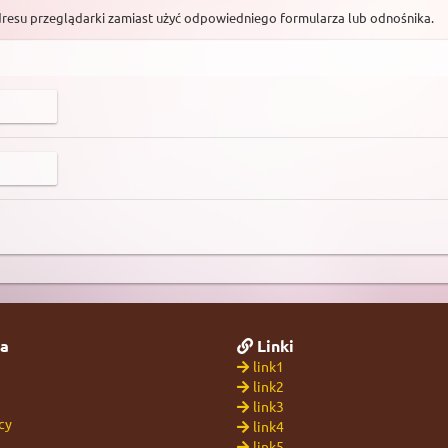
dresu przeglądarki zamiast użyć odpowiedniego formularza lub odnośnika.
a
Linki
link1
link2
link3
cy
link4
link5