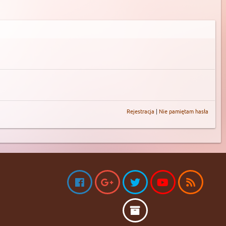
Rejestracja
|
Nie pamiętam hasła