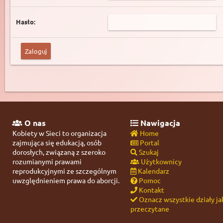
Hasło:
O nas
Nawigacja
Kobiety w Sieci to organizacja
Home
zajmująca się edukacją, osób
Portal
dorosłych, związaną z szeroko
Szukaj
rozumianymi prawami
Użytkownicy
reprodukcyjnymi ze szczególnym
Kalendarz
uwzględnieniem prawa do aborcji.
Pomoc
Kontakt
Oznacz wszystkie działy ja
przeczytane