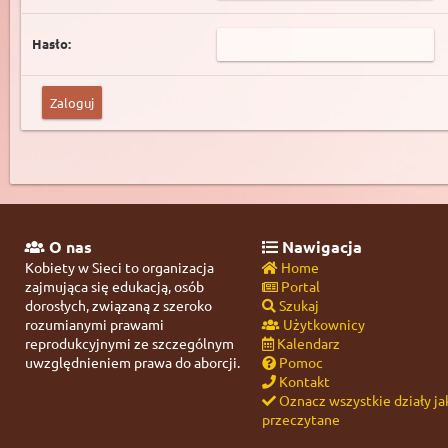
Hasło:
O nas
Nawigacja
Kobiety w Sieci to organizacja
Home
zajmująca się edukacją, osób
Portal
dorosłych, związaną z szeroko
Szukaj
rozumianymi prawami
Użytkownicy
reprodukcyjnymi ze szczególnym
Kalendarz
uwzględnieniem prawa do aborcji.
Pomoc
Kontakt
Oznacz wszystkie działy ja
przeczytane