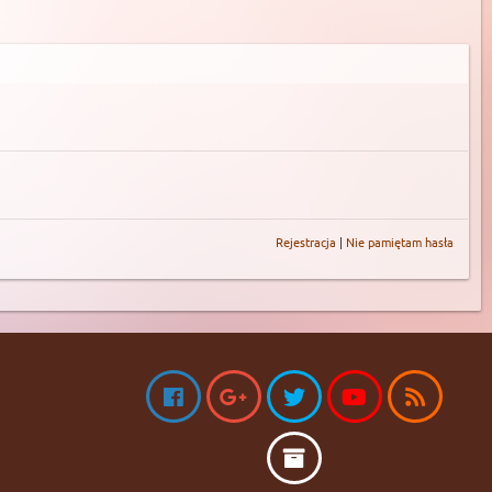
Rejestracja
|
Nie pamiętam hasła