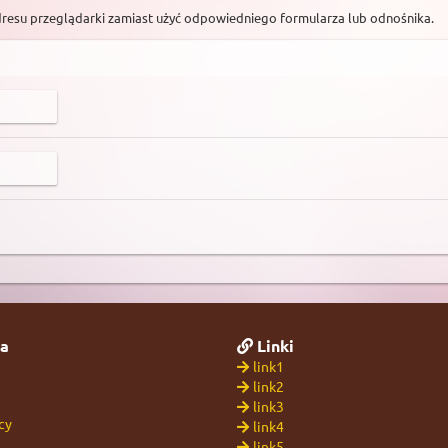
dresu przeglądarki zamiast użyć odpowiedniego formularza lub odnośnika.
a
Linki
link1
link2
link3
cy
link4
link5