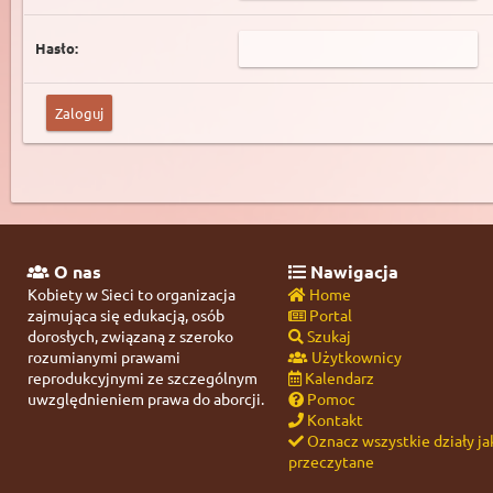
Hasło:
O nas
Nawigacja
Kobiety w Sieci to organizacja
Home
zajmująca się edukacją, osób
Portal
dorosłych, związaną z szeroko
Szukaj
rozumianymi prawami
Użytkownicy
reprodukcyjnymi ze szczególnym
Kalendarz
uwzględnieniem prawa do aborcji.
Pomoc
Kontakt
Oznacz wszystkie działy ja
przeczytane