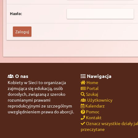
Hasło:
O nas
Nawigacja
Kobiety w Sieci to organizacja
Home
zajmująca się edukacją, osób
Portal
dorosłych, związaną z szeroko
Szukaj
rozumianymi prawami
Użytkownicy
reprodukcyjnymi ze szczególnym
Kalendarz
uwzględnieniem prawa do aborcji.
Pomoc
Kontakt
Oznacz wszystkie działy ja
przeczytane