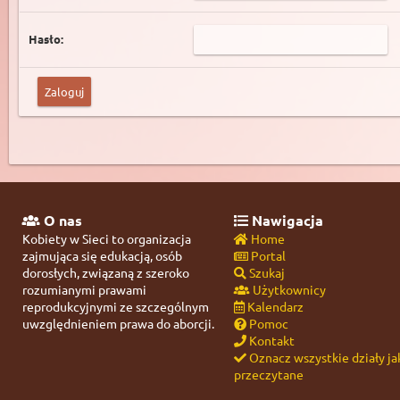
Hasło:
O nas
Nawigacja
Kobiety w Sieci to organizacja
Home
zajmująca się edukacją, osób
Portal
dorosłych, związaną z szeroko
Szukaj
rozumianymi prawami
Użytkownicy
reprodukcyjnymi ze szczególnym
Kalendarz
uwzględnieniem prawa do aborcji.
Pomoc
Kontakt
Oznacz wszystkie działy ja
przeczytane