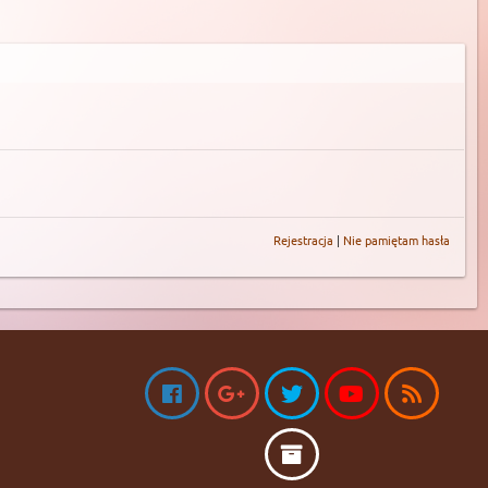
Rejestracja
|
Nie pamiętam hasła