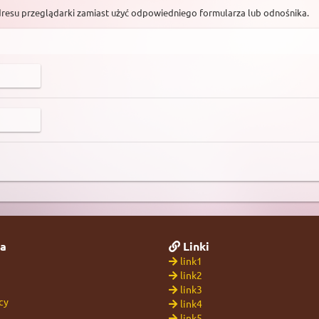
dresu przeglądarki zamiast użyć odpowiedniego formularza lub odnośnika.
a
Linki
link1
link2
link3
cy
link4
link5