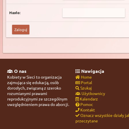
Hasło:
O nas
Nawigacja
Kobiety w Sieci to organizacja
Home
zajmująca się edukacją, osób
Portal
dorosłych, związaną z szeroko
Szukaj
rozumianymi prawami
Użytkownicy
reprodukcyjnymi ze szczególnym
Kalendarz
uwzględnieniem prawa do aborcji.
Pomoc
Kontakt
Oznacz wszystkie działy ja
przeczytane