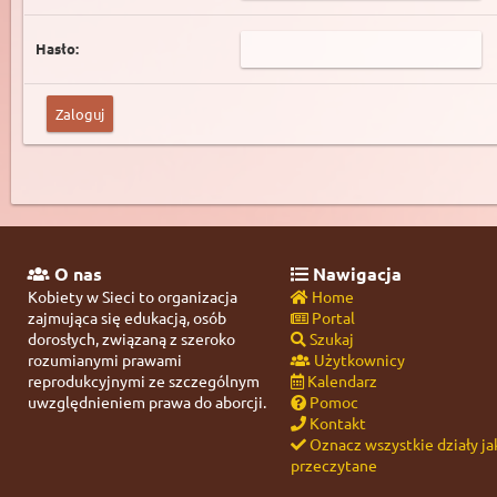
Hasło:
O nas
Nawigacja
Kobiety w Sieci to organizacja
Home
zajmująca się edukacją, osób
Portal
dorosłych, związaną z szeroko
Szukaj
rozumianymi prawami
Użytkownicy
reprodukcyjnymi ze szczególnym
Kalendarz
uwzględnieniem prawa do aborcji.
Pomoc
Kontakt
Oznacz wszystkie działy ja
przeczytane