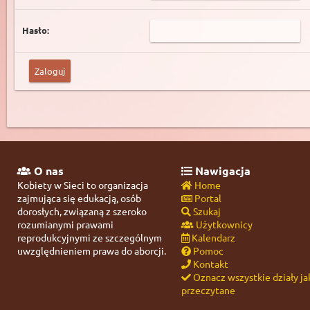
Hasło:
O nas
Nawigacja
Kobiety w Sieci to organizacja
Home
zajmująca się edukacją, osób
Portal
dorosłych, związaną z szeroko
Szukaj
rozumianymi prawami
Użytkownicy
reprodukcyjnymi ze szczególnym
Kalendarz
uwzględnieniem prawa do aborcji.
Pomoc
Kontakt
Oznacz wszystkie działy ja
przeczytane