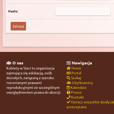
Hasło:
O nas
Nawigacja
Kobiety w Sieci to organizacja
Home
zajmująca się edukacją, osób
Portal
dorosłych, związaną z szeroko
Szukaj
rozumianymi prawami
Użytkownicy
reprodukcyjnymi ze szczególnym
Kalendarz
uwzględnieniem prawa do aborcji.
Pomoc
Kontakt
Oznacz wszystkie działy ja
przeczytane